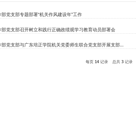
作部党支部专题部署“机关作风建设年”工作
作部党支部召开树立和践行正确政绩观学习教育动员部署会
作部党支部与广东培正学院机关党委师生联合党支部开展支部...
每页
14
记录
总共
3
记录