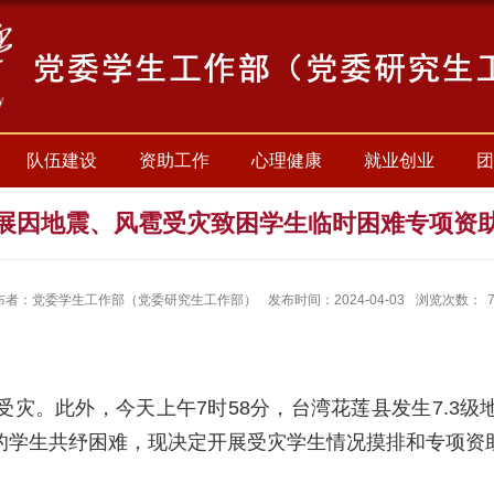
队伍建设
资助工作
心理健康
就业创业
团
展因地震、风雹受灾致困学生临时困难专项资
布者：党委学生工作部（党委研究生工作部）
发布时间：2024-04-03
浏览次数：
受灾。此外，今天上午
7
时
58
分，台湾花莲县发生
7.3
级
的学生共纾困难，现决定开展受灾学生情况摸排和专项资