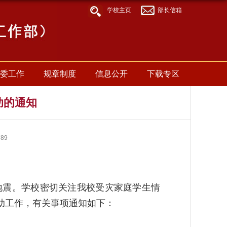
[an
学校主页
部长信箱
error
occurred
while
processing
this
directive]
委工作
规章制度
信息公开
下载专区
助的通知
789
地震。学校密切关注我校受灾家庭学生情
助工作，有关事项通知如下：