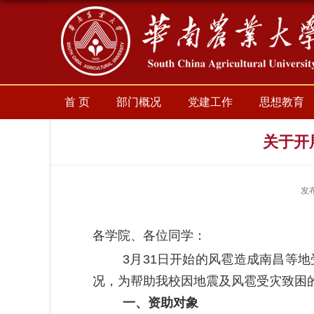
首 页
部门概况
党建工作
思想教育
关于开
发
各学院、各位同学：
3
月
31
日开始的风雹造成南昌等地
况，为帮助我校因地震及风雹受灾致困
一、资助对象