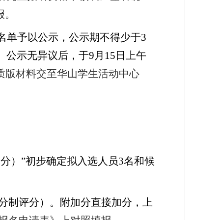
报。
名单予以公示，公示期不得少于
3
。公示无异议后，于
9
月
15
日上午
质版材料交至华山学生活动中心
。
0
分）”初步确定拟入选人员
3
名和候
分制评分）。附加分直接加分，上