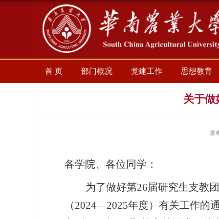
首 页
部门概况
党建工作
思想教育
关于做
发
各学院、各位同学：
为了做好第
26
届研究生支教
（
2024
—
2025
年度）有关工作的