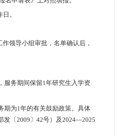
报名申请表》上对照填报。
作日。
工作领导小组审批，名单确认后，
，服务期间保留
1
年研究生入学资
务期为
1
年的有关鼓励政策。具体
部发〔
2009
〕
42
号）及
2024
—
2025