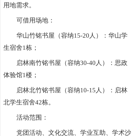
用地需求。
可借用场地：
华山竹铭书屋（容纳
15-20
人）：华山学
生宿舍
1
栋；
启林南竹铭书屋（容纳
30-40
人）：思政
体验馆
1
楼；
启林北竹铭书屋（容纳
10-15
人）：启林
北学生宿舍
42
栋。
活动范围：
党团活动、文化交流、学业互助、学术沙