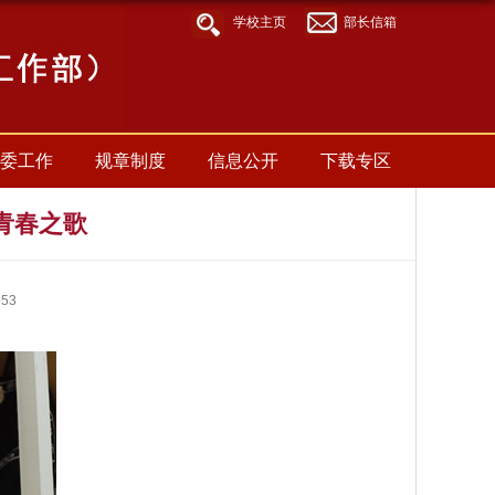
[an
学校主页
部长信箱
error
occurred
while
processing
this
directive]
委工作
规章制度
信息公开
下载专区
青春之歌
553