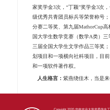
家奖学金
3
次，“丁颖”奖学金
3
次，
级优秀共青团员标兵等荣誉称号；
分赛二等奖、第九届
MathorCup
高
国大学生数学竞赛（数学
A
类）三
三届全国大学生文学作品三等奖；
划项目和一项横向社科项目，目前
和一项软件著作权。
人生格言：
紫燕绕佳木，当是来
Copyight 2020 华南农业大学党委学生工