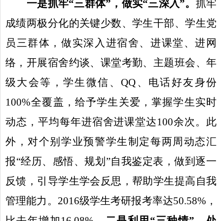
一是抓牢“三群体”，做实“三深入”。
抓牢
成绩两极分化的关键少数、学生干部、学生党
员三群体，做实深入进宿舍、进课堂、进网
络，开展宿舍约谈、课堂考勤、主题班会、年
级大会等，学生微信、
QQ
、电话好友身份
100%
全覆盖，给予学生关爱，掌握学生实时
动态，平均每年进宿舍进课堂达
100
余次。此
外，对个别学业预警学生制定每两周动态汇
报“经历、感悟、规划”自我鉴定表，做到逐一
反馈，引导学生学会反思，帮助学生提高自我
管理能力。
2016
级学生考研报考率达
50.58%
，
比去年增加
16.08%
。
二是利用“三种情”，处